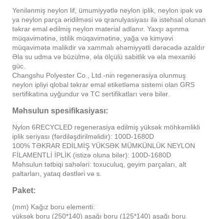
Yenilənmiş neylon lif, ümumiyyətlə neylon iplik, neylon ipək və
ya neylon parça əridilməsi və qranulyasiyası ilə istehsal olunan
təkrar emal edilmiş neylon material adlanır. Yaxşı aşınma
müqavimətinə, istilik müqavimətinə, yağa və kimyəvi
müqavimətə malikdir və xammalı əhəmiyyətli dərəcədə azaldır
Əla su udma və büzülmə, əla ölçülü sabitlik və əla mexaniki
güc.
Changshu Polyester Co., Ltd.-nin regenerasiya olunmuş
neylon ipliyi qlobal təkrar emal etiketləmə sistemi olan GRS
sertifikatına uyğundur və TC sertifikatları verə bilər.
Məhsulun spesifikasiyası:
Nylon 6RECYCLED regenerasiya edilmiş yüksək möhkəmlikli
iplik seriyası (fərdiləşdirilməlidir): 100D-1680D
100% TƏKRAR EDİLMİŞ YÜKSƏK MÜMKÜNLÜK NEYLON
FİLAMENTLİ İPLİK (istizə oluna bilər): 100D-1680D
Məhsulun tətbiqi sahələri: toxuculuq, geyim parçaları, alt
paltarları, yataq dəstləri və s.
Paket:
(mm) Kağız boru elementi:
yüksək boru (250*140) aşağı boru (125*140) aşağı boru