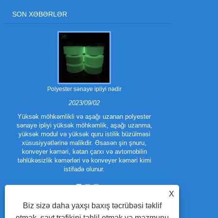
SON XƏBƏRLƏR
Polyester sənaye ipliyi nədir
Polyester trilo
2023/09/02
Yüksək möhkəmlikli və aşağı uzanan polyester
sənaye ipliyi yüksək möhkəmlik, aşağı uzanma,
Polyester Tri
yüksək modul və yüksək quru istilik büzülməsi
növüdür.
xüsusiyyətlərinə malikdir. Əsasən şin şnuru,
təkmilləşdi
konveyer kəməri, kətan çarxı və avtomobilin
performans x
təhlükəsizlik kəmərləri və konveyer kəməri kimi
trilobal fila
istifadə olunur.
X
Biz sizə daha yaxşı baxış təcrübəsi təklif
etmək, sayt trafikini təhlil etmək və məzmunu