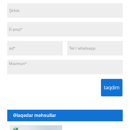
təqdim
Əlaqədar məhsullar