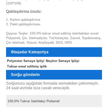
(150*108)
Qablaşdırma üsulu:
1. Karton qablaşdırma.
2. Palet qablaşdırması.
Qaynar Teqlər: 100.0% təkrar emal edilmiş istehlakdan əvvəl
Polyamid, Çin, İstehsalçılar, Təchizatçılar, Zavod, Topdansatış,
Çin istehsalı, Xüsusi, Keyfiyyətli, SGS, GRS
Əlaqədar Kateqoriya
Polyester Sənaye İpliyi
Neylon Sənaye İpliyi
Təkrar emal edilmiş iplik
Sorğu göndərin
Sorğunuzu aşağıdakı formada verməkdən çekinmeyin.
24 saat ərzində sizə cavab verəcəyik.