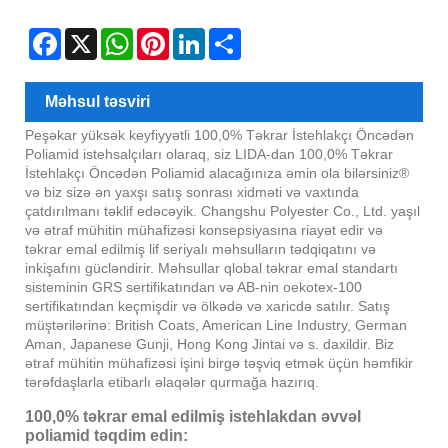
Facebook
X
WhatsApp
Pinterest
LinkedIn
Share
Məhsul təsviri
Peşəkar yüksək keyfiyyətli 100,0% Təkrar İstehlakçı Öncədən
Poliamid istehsalçıları olaraq, siz LIDA-dan 100,0% Təkrar
İstehlakçı Öncədən Poliamid alacağınıza əmin ola bilərsiniz®
və biz sizə ən yaxşı satış sonrası xidməti və vaxtında
çatdırılmanı təklif edəcəyik. Changshu Polyester Co., Ltd. yaşıl
və ətraf mühitin mühafizəsi konsepsiyasına riayət edir və
təkrar emal edilmiş lif seriyalı məhsulların tədqiqatını və
inkişafını gücləndirir. Məhsullar qlobal təkrar emal standartı
sisteminin GRS sertifikatından və AB-nin oekotex-100
sertifikatından keçmişdir və ölkədə və xaricdə satılır. Satış
müştərilərinə: British Coats, American Line Industry, German
Aman, Japanese Gunji, Hong Kong Jintai və s. daxildir. Biz
ətraf mühitin mühafizəsi işini birgə təşviq etmək üçün həmfikir
tərəfdaşlarla etibarlı əlaqələr qurmağa hazırıq.
100,0% təkrar emal edilmiş istehlakdan əvvəl
poliamid təqdim edin: