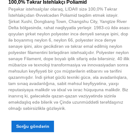
100,0% Təkrar İstehlakçı Poliamid
Peşəkar istehsalçılar olaraq, LIDA® sizə 100,0% Təkrar
İstehlakçıdan Əvvəlcədən Poliamid təqdim etmək istəyir.
Şirkət Xushi, Dongbang Town, Changshu City, Yangtze River
Delta bölgəsində, rahat nəqliyyatla yerləşir. 1983-cü ildə əsası
qoyulan şirkət neylon polyester incə denyeli sənaye ipini, dop
ilə boyanmış neylon 6, neylon 66, polyester incə denye
sənaye ipini, alov gecikdirən və təkrar emal edilmiş neylon
polyester filamentini birləşdirən istehsalçıdır. Polyester neylon
sənaye Filament, dope boyalı iplik sifariş edə bilərsiniz. 40 illik
mübarizə və texnoloji transformasiya və innovasiyadan sonra
məhsulun keyfiyyəti bir çox müştərilərin etibarını və tərifini
qazanmışdır. İndi şirkət güclü texniki gücə, əla avadanlıqlara,
tam sınaq avadanlığına, sabit məhsul keyfiyyətinə, yaxşı
reputasiyaya malikdir və idxal və ixrac hüququna malikdir. Biz
inanırıq ki, gələcəkdə qazan-qazan vəziyyətində sizinlə
əməkdaşlıq edə bilərik və Çində uzunmüddətli tərəfdaşınız
olmağı səbirsizliklə gözləyirik.
Sorğu göndərin