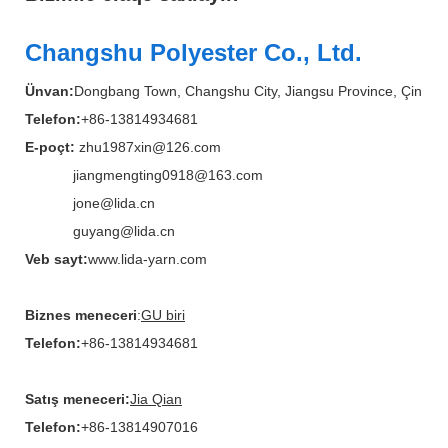
Changshu Polyester Co., Ltd.
Ünvan:
Dongbang Town, Changshu City, Jiangsu Province, Çin
Telefon:
+86-13814934681
E-poçt:
zhu1987xin@126.com
jiangmengting0918@163.com
jone@lida.cn
guyang@lida.cn
Veb sayt:
www.lida-yarn.com
Biznes meneceri
:
GU biri
Telefon:
+86-13814934681
Satış meneceri:
Jia Qian
Telefon:
+86-13814907016