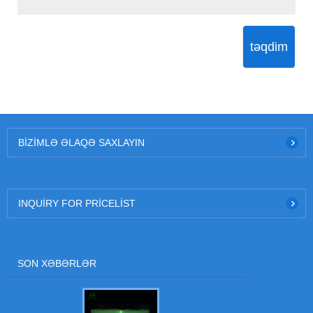
təqdim
BIZIMLƏ ƏLAQƏ SAXLAYIN
INQUIRY FOR PRICELIST
SON XƏBƏRLƏR