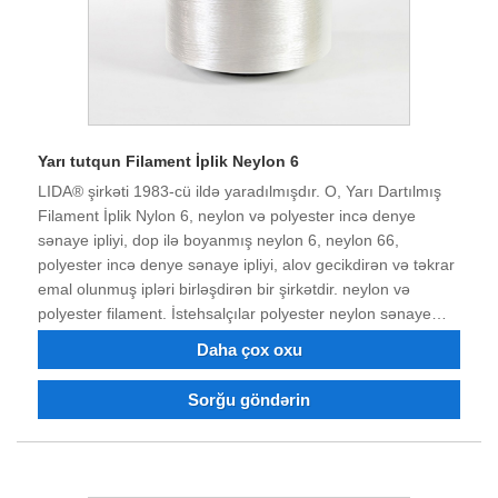
Yarı tutqun Filament İplik Neylon 6
LIDA® şirkəti 1983-cü ildə yaradılmışdır. O, Yarı Dartılmış
Filament İplik Nylon 6, neylon və polyester incə denye
sənaye ipliyi, dop ilə boyanmış neylon 6, neylon 66,
polyester incə denye sənaye ipliyi, alov gecikdirən və təkrar
emal olunmuş ipləri birləşdirən bir şirkətdir. neylon və
polyester filament. İstehsalçılar polyester neylon sənaye
filamentləri və rəngli ipliklər sifariş edə bilərlər. Şirkət Xushi,
Daha çox oxu
Dongbang Town, Changshu City, Yangtze River Delta
bölgəsində, rahat nəqliyyatla yerləşir. 40 illik mübarizə və
Sorğu göndərin
texnoloji transformasiya və innovasiyadan sonra məhsulun
keyfiyyəti bir çox müştərilərin etibarını və tərifini
qazanmışdır. İndi şirkət güclü texniki gücə, əla
avadanlıqlara, tam sınaq avadanlığına, sabit məhsul