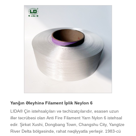
Yanğın Əleyhinə Filament İplik Neylon 6
LIDA® Çin istehsalçıları və təchizatçılarıdır, əsasən uzun
illər təcrübəsi olan Anti Fire Filament Yarn Nylon 6 istehsal
edir. Şirkət Xushi, Dongbang Town, Changshu City, Yangtze
River Delta bölgəsində, rahat nəqliyyatla yerləşir. 1983-cü