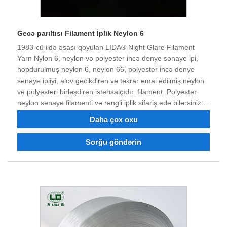
Gecə parıltısı Filament İplik Neylon 6
1983-cü ildə əsası qoyulan LIDA® Night Glare Filament
Yarn Nylon 6, neylon və polyester incə denye sənaye ipi,
hopdurulmuş neylon 6, neylon 66, polyester incə denye
sənaye ipliyi, alov gecikdirən və təkrar emal edilmiş neylon
və polyesteri birləşdirən istehsalçıdır. filament. Polyester
neylon sənaye filamenti və rəngli iplik sifariş edə bilərsiniz.
Qırx illik çətinliklərdən, texnoloji tərəqqidən və
Daha çox oxu
innovasiyalardan sonra məhsulun keyfiyyəti bir çox
müştərilərin hörmət və rəğbətini qazanmışdır. Biznes
Sorğu göndərin
hazırda güclü texniki işçi qüvvəsinə, birinci dərəcəli alətlərə,
sınaq avadanlığının tam dəstinə, davamlı olaraq yüksək
keyfiyyətli məhsullara, möhkəm reputasiyaya və idxal və
ixrac qabiliyyətinə malikdir. Biz əminik ki, gələcəkdə qazan-
qazan vəziyyəti yaratmaq üçün birlikdə işləyə bilərik və
Çində uzunmüddətli tərəfdaşınız olmaq fürsətini alqışlayırıq.