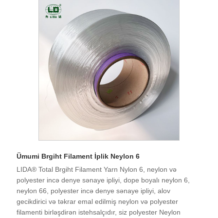
keyfiyyətinə, yaxşı reputasiyaya malikdir və idxal və ixrac
hüququna malikdir. İnanırıq ki, gələcəkdə qazan-qazan
vəziyyətində sizinlə əməkdaşlıq edə bilərik və Çində
uzunmüddətli tərəfdaşınız olmağı səbirsizliklə gözləyirik.
Ümumi Brgiht Filament İplik Neylon 6
LIDA® Total Brgiht Filament Yarn Nylon 6, neylon və
polyester incə denye sənaye ipliyi, dope boyalı neylon 6,
neylon 66, polyester incə denye sənaye ipliyi, alov
gecikdirici və təkrar emal edilmiş neylon və polyester
filamenti birləşdirən istehsalçıdır, siz polyester Neylon