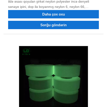
ildə əsası qoyulan şirkət neylon polyester incə denyeli
sənaye ipini, dop ilə boyanmış neylon 6, neylon 66,
polyester incə denye sənaye ipini, alov gecikdirən və təkrar
Daha çox oxu
emal edilmiş neylon polyester filamentini birləşdirən
istehsalçıdır. Polyester neylon sənaye Filament, dope boyalı
Sorğu göndərin
iplik sifariş edə bilərsiniz. 40 illik mübarizə və texnoloji
transformasiya və innovasiyadan sonra məhsulun keyfiyyəti
bir çox müştərilərin etibarını və tərifini qazanmışdır. İndi
şirkət güclü texniki gücə, əla avadanlıqlara, tam sınaq
avadanlığına, sabit məhsul keyfiyyətinə, yaxşı reputasiyaya
malikdir və idxal və ixrac hüququna malikdir. Sizinlə işgüzar
əlaqələr qurmaq ümidi ilə.