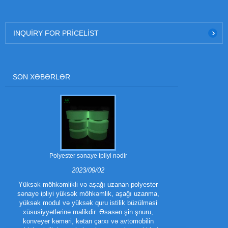
INQUIRY FOR PRICELIST
SON XƏBƏRLƏR
Polyester sənaye ipliyi nədir
Polyester trilo
2023/09/02
Yüksək möhkəmlikli və aşağı uzanan polyester
sənaye ipliyi yüksək möhkəmlik, aşağı uzanma,
Polyester Tri
yüksək modul və yüksək quru istilik büzülməsi
növüdür.
xüsusiyyətlərinə malikdir. Əsasən şin şnuru,
təkmilləşdi
konveyer kəməri, kətan çarxı və avtomobilin
performans x