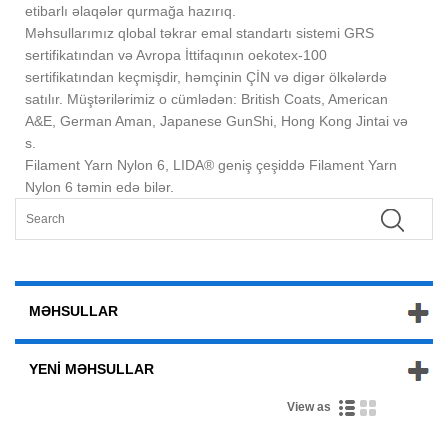
etibarlı əlaqələr qurmağa hazırıq.
Məhsullarımız qlobal təkrar emal standartı sistemi GRS
sertifikatından və Avropa İttifaqının oekotex-100
sertifikatından keçmişdir, həmçinin ÇİN və digər ölkələrdə
satılır. Müştərilərimiz o cümlədən: British Coats, American
A&E, German Aman, Japanese GunShi, Hong Kong Jintai və
s.
Filament Yarn Nylon 6, LIDA® geniş çeşiddə Filament Yarn
Nylon 6 təmin edə bilər.
MƏHSULLAR
YENI MƏHSULLAR
View as