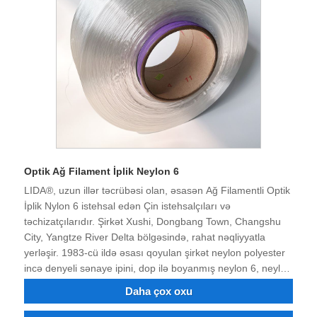
Optik Ağ Filament İplik Neylon 6
LIDA®, uzun illər təcrübəsi olan, əsasən Ağ Filamentli Optik
İplik Nylon 6 istehsal edən Çin istehsalçıları və
təchizatçılarıdır. Şirkət Xushi, Dongbang Town, Changshu
City, Yangtze River Delta bölgəsində, rahat nəqliyyatla
yerləşir. 1983-cü ildə əsası qoyulan şirkət neylon polyester
incə denyeli sənaye ipini, dop ilə boyanmış neylon 6, neylon
66, polyester incə denye sənaye ipini, alov gecikdirən və
Daha çox oxu
təkrar emal edilmiş neylon polyester filamentini birləşdirən
istehsalçıdır. Polyester neylon sənaye Filament, dope boyalı