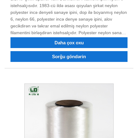
istehsalçısıdır. 1983-cü ildə əsası qoyulan şirkət neylon
polyester incə denyeli sənaye ipini, dop ilə boyanmış neylon
6, neylon 66, polyester incə denye sənaye ipini, alov
gecikdirən və təkrar emal edilmiş neylon polyester
filamentini birləşdirən istehsalçıdır. Polyester neylon sənaye
Filament, dope boyalı iplik sifariş edə bilərsiniz. 40 illik
Daha çox oxu
mübarizə və texnoloji transformasiya və innovasiyadan
sonra məhsulun keyfiyyəti bir çox müştərilərin etibarını və
Sorğu göndərin
tərifini qazanmışdır. İndi şirkət güclü texniki gücə, əla
avadanlıqlara, tam sınaq avadanlığına, sabit məhsul
keyfiyyətinə, yaxşı reputasiyaya malikdir və idxal və ixrac
hüququna malikdir.