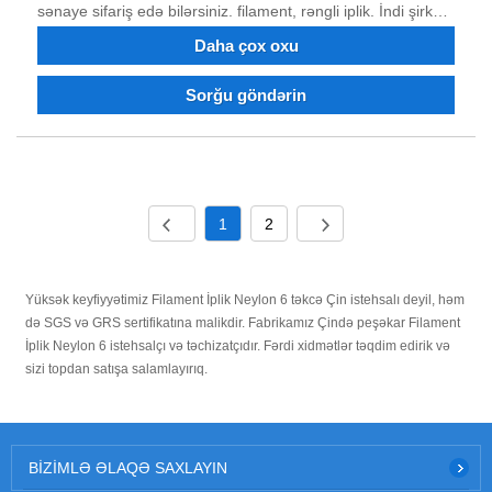
sənaye sifariş edə bilərsiniz. filament, rəngli iplik. İndi şirkət
güclü texniki gücə, əla avadanlıqlara, tam sınaq
Daha çox oxu
avadanlığına, sabit məhsul keyfiyyətinə, yaxşı reputasiyaya
malikdir və idxal və ixrac hüququna malikdir. Biz inanırıq ki,
Sorğu göndərin
gələcəkdə qazan-qazan vəziyyətində sizinlə əməkdaşlıq
edə bilərik və Çində uzunmüddətli tərəfdaşınız olmağı
səbirsizliklə gözləyirik.
1
2
Yüksək keyfiyyətimiz Filament İplik Neylon 6 təkcə Çin istehsalı deyil, həm
də SGS və GRS sertifikatına malikdir. Fabrikamız Çində peşəkar Filament
İplik Neylon 6 istehsalçı və təchizatçıdır. Fərdi xidmətlər təqdim edirik və
sizi topdan satışa salamlayırıq.
BIZIMLƏ ƏLAQƏ SAXLAYIN