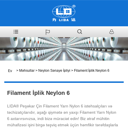
>
Məhsullar
>
Neylon Sənaye İpliyi
>
Filament İplik Neylon 6
Ev
Filament İplik Neylon 6
LIDA® Peşəkar Çin Filament Yarn Nylon 6 istehsalçıları və
təchizatçılarıdır, aşağı qiymətə ən yaxşı Filament Yarn Nylon
6 axtarırsınızsa, indi bizə müraciət edin! Biz ətraf mühitin
mühafizəsi işini birgə təşviq etmək üçün həmfikir tərəfdaşlarla