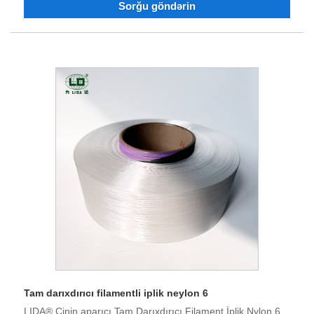
Sorğu göndərin
iplik sifariş edə bilərsiniz. Qırx illik çətinliklərdən, texnoloji
tərəqqidən və innovasiyalardan sonra məhsulun keyfiyyəti
bir çox müştərilərin hörmət və rəğbətini qazanmışdır.
Tam darıxdırıcı filamentli iplik neylon 6
LIDA® Çinin aparıcı Tam Darıxdırıcı Filament İplik Nylon 6