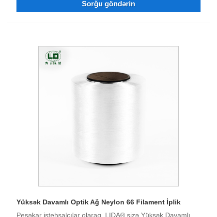
Sorğu göndərin
bir çox müştərilərin etibarını və tərifini qazanmışdır. İndi
şirkət güclü texniki gücə, əla avadanlıqlara, tam sınaq
avadanlığına, sabit məhsul keyfiyyətinə, yaxşı reputasiyaya
malikdir və idxal və ixrac hüququna malikdir. Biz əminik ki,
gələcəkdə qazan-qazan vəziyyəti yaratmaq üçün birlikdə
işləyə bilərik və Çində uzunmüddətli tərəfdaşınız olmaq
fürsətini alqışlayırıq.
Yüksək Davamlı Optik Ağ Neylon 66 Filament İplik
Peşəkar istehsalçılar olaraq, LIDA® sizə Yüksək Davamlı