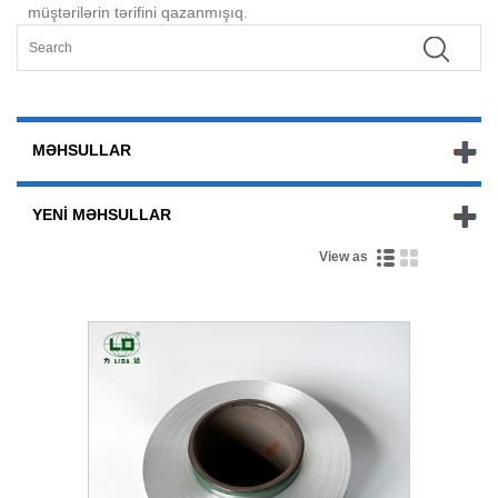
müştərilərin tərifini qazanmışıq.
MƏHSULLAR
YENI MƏHSULLAR
View as