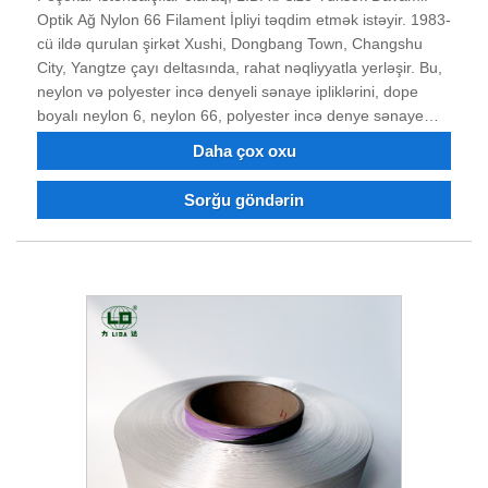
Optik Ağ Nylon 66 Filament İpliyi təqdim etmək istəyir. 1983-
cü ildə qurulan şirkət Xushi, Dongbang Town, Changshu
City, Yangtze çayı deltasında, rahat nəqliyyatla yerləşir. Bu,
neylon və polyester incə denyeli sənaye ipliklərini, dope
boyalı neylon 6, neylon 66, polyester incə denye sənaye
ipini, alov gecikdirən və təkrar emal edilmiş neylon və
Daha çox oxu
polyester filamenti birləşdirən istehsalçıdır. Polyester neylon
sənaye filamenti və rəngli iplik sifariş edə bilərsiniz. 40 illik
Sorğu göndərin
mübarizə və texnoloji transformasiya və innovasiyadan
sonra məhsulun keyfiyyəti bir çox müştərilərin etibarını və
tərifini qazanmışdır. Gələcəkdə qalib-qazanmaq üçün sizinlə
əməkdaşlıq edə biləcəyimizə inanırıq və sizin uzunmüddətli
işiniz olmağı səbirsizliklə gözləyirik.