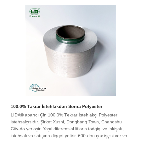
şirkət güclü texniki gücə, əla avadanlıqlara, tam sınaq
avadanlığına, sabit məhsul keyfiyyətinə, yaxşı reputasiyaya
malikdir və idxal və ixrac hüququna malikdir. Biz inanırıq ki,
gələcəkdə qazan-qazan vəziyyətində sizinlə əməkdaşlıq
edə bilərik və Çində uzunmüddətli tərəfdaşınız olmağı
səbirsizliklə gözləyirik.
100.0% Təkrar İstehlakdan Sonra Polyester
LIDA® aparıcı Çin 100.0% Təkrar İstehlakçı Polyester
istehsalçısıdır. Şirkət Xushi, Dongbang Town, Changshu
City-də yerləşir. Yaşıl diferensial liflərin tədqiqi və inkişafı,
istehsalı və satışına diqqət yetirir. 600-dən çox işçisi var və