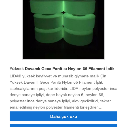
Yüksək Davamlı Gecə Parıltısı Neylon 66 Filament İplik
LIDA® yüksək keyfiyyət və münasib qiymətə malik Çin
Yüksək Davamlı Gecə Parıltı Nylon 66 Filament İplik
istehsalçılarının peşəkar lideridir. LIDA neylon polyester incə
denye sənaye ipliyi, dope boyalı neylon 6, neylon 66,
polyester incə denye sənaye ipliyi, alov gecikdirici, təkrar
emal edilmiş neylon polyester filamenti birləşdirən
istehsalçıdır və siz polyester neylon sənaye filamenti və
Daha çox oxu
rəngli iplik sifariş edə bilərsiniz. 40 illik mübarizə və texnoloji
transformasiya və innovasiyadan sonra məhsulun keyfiyyəti