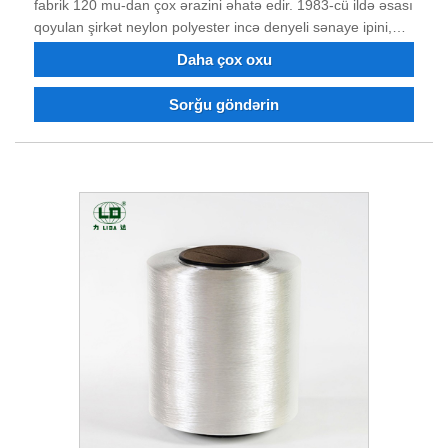
fabrik 120 mu-dan çox ərazini əhatə edir. 1983-cü ildə əsası
qoyulan şirkət neylon polyester incə denyeli sənaye ipini,
dop ilə boyanmış neylon 6, neylon 66, polyester incə denye
Daha çox oxu
sənaye ipini, alov gecikdirən və təkrar emal edilmiş neylon
polyester filamentini birləşdirən istehsalçıdır. Polyester
Sorğu göndərin
neylon sənaye Filament, dope boyalı iplik sifariş edə
bilərsiniz. 40 illik mübarizə və texnoloji transformasiya və
innovasiyadan sonra məhsulun keyfiyyəti bir çox
müştərilərin etibarını və tərifini qazanmışdır. İndi şirkət güclü
texniki gücə, əla avadanlıqlara, tam sınaq avadanlığına,
sabit məhsul keyfiyyətinə, yaxşı reputasiyaya malikdir və
idxal və ixrac hüququna malikdir. Biz inanırıq ki, gələcəkdə
qazan-qazan vəziyyətində sizinlə əməkdaşlıq edə bilərik və
Çində uzunmüddətli tərəfdaşınız olmağı səbirsizliklə
gözləyirik.