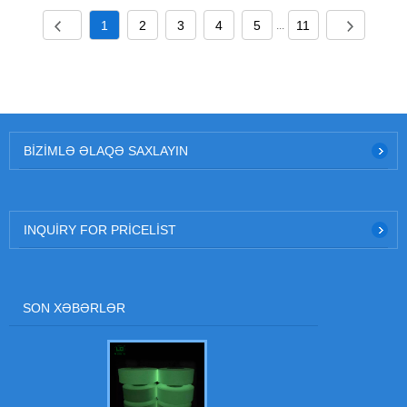
1
2
3
4
5
11
...
BIZIMLƏ ƏLAQƏ SAXLAYIN
INQUIRY FOR PRICELIST
SON XƏBƏRLƏR