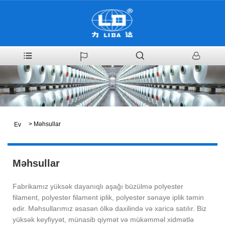
>
Məhsullar
Ev
Məhsullar
Fabrikamız yüksək dayanıqlı aşağı büzülmə polyester
filament, polyester filament iplik, polyester sənaye iplik təmin
edir. Məhsullarımız əsasən ölkə daxilində və xaricə satılır. Biz
yüksək keyfiyyət, münasib qiymət və mükəmməl xidmətlə