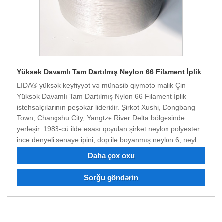
Yüksək Davamlı Tam Dartılmış Neylon 66 Filament İplik
LIDA® yüksək keyfiyyət və münasib qiymətə malik Çin
Yüksək Davamlı Tam Dartılmış Nylon 66 Filament İplik
istehsalçılarının peşəkar lideridir. Şirkət Xushi, Dongbang
Town, Changshu City, Yangtze River Delta bölgəsində
yerləşir. 1983-cü ildə əsası qoyulan şirkət neylon polyester
incə denyeli sənaye ipini, dop ilə boyanmış neylon 6, neylon
66, polyester incə denye sənaye ipini, alov gecikdirən və
Daha çox oxu
təkrar emal edilmiş neylon polyester filamentini birləşdirən
istehsalçıdır. Polyester neylon sənaye Filament, dope boyalı
Sorğu göndərin
iplik sifariş edə bilərsiniz. 40 illik mübarizə və texnoloji
transformasiya və innovasiyadan sonra məhsulun keyfiyyəti
bir çox müştərilərin etibarını və tərifini qazanmışdır. Bizimlə
əlaqə saxlamağa xoş gəlmisiniz.