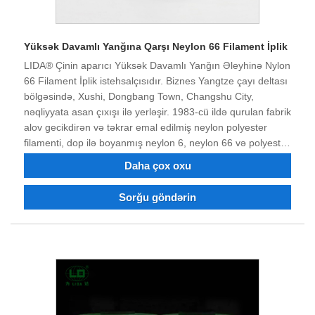
Yüksək Davamlı Yanğına Qarşı Neylon 66 Filament İplik
LIDA® Çinin aparıcı Yüksək Davamlı Yanğın Əleyhinə Nylon
66 Filament İplik istehsalçısıdır. Biznes Yangtze çayı deltası
bölgəsində, Xushi, Dongbang Town, Changshu City,
nəqliyyata asan çıxışı ilə yerləşir. 1983-cü ildə qurulan fabrik
alov gecikdirən və təkrar emal edilmiş neylon polyester
filamenti, dop ilə boyanmış neylon 6, neylon 66 və polyester
incə denye sənaye iplərini birləşdirir. Polyester neylon
Daha çox oxu
sənaye Filament, dope boyalı iplik sifariş edə bilərsiniz. 40
illik mübarizə və texnoloji transformasiya və innovasiyadan
Sorğu göndərin
sonra məhsulun keyfiyyəti bir çox müştərilərin etibarını və
tərifini qazanmışdır. İndi şirkət güclü texniki gücə, əla
avadanlıqlara, tam sınaq avadanlığına, sabit məhsul
keyfiyyətinə, yaxşı reputasiyaya malikdir və idxal və ixrac
hüququna malikdir. Biz inanırıq ki, gələcəkdə qazan-qazan
vəziyyətində sizinlə əməkdaşlıq edə bilərik və Çində
uzunmüddətli tərəfdaşınız olmağı səbirsizliklə gözləyirik.