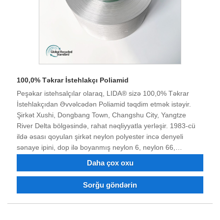
100,0% Təkrar İstehlakçı Poliamid
Peşəkar istehsalçılar olaraq, LIDA® sizə 100,0% Təkrar
İstehlakçıdan Əvvəlcədən Poliamid təqdim etmək istəyir.
Şirkət Xushi, Dongbang Town, Changshu City, Yangtze
River Delta bölgəsində, rahat nəqliyyatla yerləşir. 1983-cü
ildə əsası qoyulan şirkət neylon polyester incə denyeli
sənaye ipini, dop ilə boyanmış neylon 6, neylon 66,
polyester incə denye sənaye ipini, alov gecikdirən və təkrar
Daha çox oxu
emal edilmiş neylon polyester filamentini birləşdirən
istehsalçıdır. Polyester neylon sənaye Filament, dope boyalı
Sorğu göndərin
iplik sifariş edə bilərsiniz. 40 illik mübarizə və texnoloji
transformasiya və innovasiyadan sonra məhsulun keyfiyyəti
bir çox müştərilərin etibarını və tərifini qazanmışdır. İndi