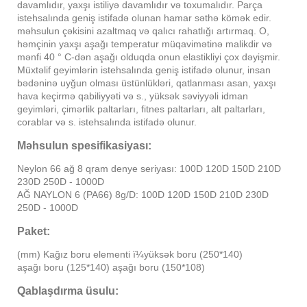
davamlıdır, yaxşı istiliyə davamlıdır və toxumalıdır. Parça
istehsalında geniş istifadə olunan hamar səthə kömək edir.
məhsulun çəkisini azaltmaq və qalıcı rahatlığı artırmaq. O,
həmçinin yaxşı aşağı temperatur müqavimətinə malikdir və
mənfi 40 ° C-dən aşağı olduqda onun elastikliyi çox dəyişmir.
Müxtəlif geyimlərin istehsalında geniş istifadə olunur, insan
bədəninə uyğun olması üstünlükləri, qatlanması asan, yaxşı
hava keçirmə qabiliyyəti və s., yüksək səviyyəli idman
geyimləri, çimərlik paltarları, fitnes paltarları, alt paltarları,
corablar və s. istehsalında istifadə olunur.
Məhsulun spesifikasiyası:
Neylon 66 ağ 8 qram denye seriyası: 100D 120D 150D 210D
230D 250D - 1000D
AĞ NAYLON 6 (PA66) 8g/D: 100D 120D 150D 210D 230D
250D - 1000D
Paket:
(mm) Kağız boru elementi ï¼yüksək boru (250*140)
aşağı boru (125*140) aşağı boru (150*108)
Qablaşdırma üsulu: