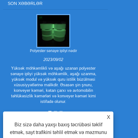
SON XƏBƏRLƏR
Polyester sənaye ipliyi nədir
Polyester trilo
2023/09/02
Yüksək möhkəmlikli və aşağı uzanan polyester
sənaye ipliyi yüksək möhkəmlik, aşağı uzanma,
Polyester Tri
yüksək modul və yüksək quru istilik büzülməsi
növüdür.
xüsusiyyətlərinə malikdir. Əsasən şin şnuru,
təkmilləşdi
konveyer kəməri, kətan çarxı və avtomobilin
performans x
təhlükəsizlik kəmərləri və konveyer kəməri kimi
trilobal fila
istifadə olunur.
X
Biz sizə daha yaxşı baxış təcrübəsi təklif
etmək, sayt trafikini təhlil etmək və məzmunu