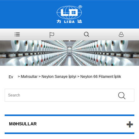
>
Məhsullar
>
Neylon Sənaye İpliyi
>
Neylon 66 Filament İplik
Ev
MƏHSULLAR