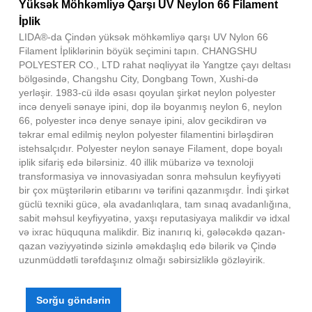
Yüksək Möhkəmliyə Qarşı UV Neylon 66 Filament
İplik
LIDA®-da Çindən yüksək möhkəmliyə qarşı UV Nylon 66
Filament İpliklərinin böyük seçimini tapın. CHANGSHU
POLYESTER CO., LTD rahat nəqliyyat ilə Yangtze çayı deltası
bölgəsində, Changshu City, Dongbang Town, Xushi-də
yerləşir. 1983-cü ildə əsası qoyulan şirkət neylon polyester
incə denyeli sənaye ipini, dop ilə boyanmış neylon 6, neylon
66, polyester incə denye sənaye ipini, alov gecikdirən və
təkrar emal edilmiş neylon polyester filamentini birləşdirən
istehsalçıdır. Polyester neylon sənaye Filament, dope boyalı
iplik sifariş edə bilərsiniz. 40 illik mübarizə və texnoloji
transformasiya və innovasiyadan sonra məhsulun keyfiyyəti
bir çox müştərilərin etibarını və tərifini qazanmışdır. İndi şirkət
güclü texniki gücə, əla avadanlıqlara, tam sınaq avadanlığına,
sabit məhsul keyfiyyətinə, yaxşı reputasiyaya malikdir və idxal
və ixrac hüququna malikdir. Biz inanırıq ki, gələcəkdə qazan-
qazan vəziyyətində sizinlə əməkdaşlıq edə bilərik və Çində
uzunmüddətli tərəfdaşınız olmağı səbirsizliklə gözləyirik.
Sorğu göndərin