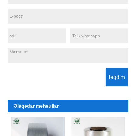
təqdim
Əlaqədar məhsullar