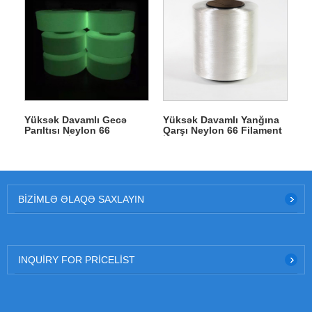
Yüksək Davamlı Gecə
Yüksək Davamlı Yanğına
Parıltısı Neylon 66
Qarşı Neylon 66 Filament
Filament İplik
İplik
BIZIMLƏ ƏLAQƏ SAXLAYIN
INQUIRY FOR PRICELIST