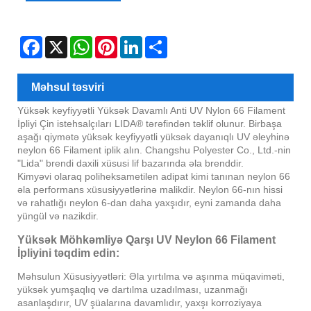
Facebook
X
WhatsApp
Pinterest
LinkedIn
Share
Məhsul təsviri
Yüksək keyfiyyətli Yüksək Davamlı Anti UV Nylon 66 Filament
İpliyi Çin istehsalçıları LIDA® tərəfindən təklif olunur. Birbaşa
aşağı qiymətə yüksək keyfiyyətli yüksək dayanıqlı UV əleyhinə
neylon 66 Filament iplik alın. Changshu Polyester Co., Ltd.-nin
"Lida" brendi daxili xüsusi lif bazarında əla brenddir.
Kimyəvi olaraq poliheksametilen adipat kimi tanınan neylon 66
əla performans xüsusiyyətlərinə malikdir. Neylon 66-nın hissi
və rahatlığı neylon 6-dan daha yaxşıdır, eyni zamanda daha
yüngül və nazikdir.
Yüksək Möhkəmliyə Qarşı UV Neylon 66 Filament
İpliyini təqdim edin:
Məhsulun Xüsusiyyətləri: Əla yırtılma və aşınma müqaviməti,
yüksək yumşaqlıq və dartılma uzadılması, uzanmağı
asanlaşdırır, UV şüalarına davamlıdır, yaxşı korroziyaya