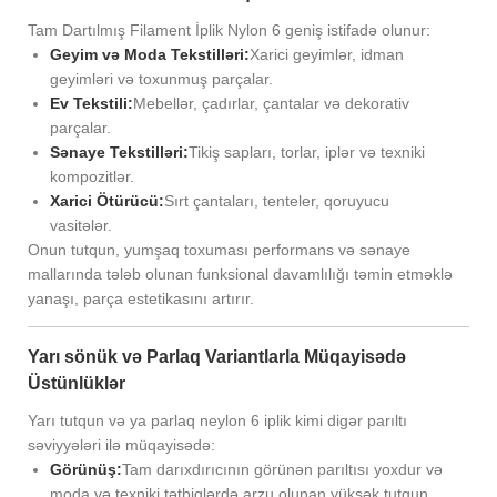
Tam Dartılmış Filament İplik Nylon 6 geniş istifadə olunur:
Geyim və Moda Tekstilləri:
Xarici geyimlər, idman
geyimləri və toxunmuş parçalar.
Ev Tekstili:
Mebellər, çadırlar, çantalar və dekorativ
parçalar.
Sənaye Tekstilləri:
Tikiş sapları, torlar, iplər və texniki
kompozitlər.
Xarici Ötürücü:
Sırt çantaları, tenteler, qoruyucu
vasitələr.
Onun tutqun, yumşaq toxuması performans və sənaye
mallarında tələb olunan funksional davamlılığı təmin etməklə
yanaşı, parça estetikasını artırır.
Yarı sönük və Parlaq Variantlarla Müqayisədə
Üstünlüklər
Yarı tutqun və ya parlaq neylon 6 iplik kimi digər parıltı
səviyyələri ilə müqayisədə:
Görünüş:
Tam darıxdırıcının görünən parıltısı yoxdur və
moda və texniki tətbiqlərdə arzu olunan yüksək tutqun