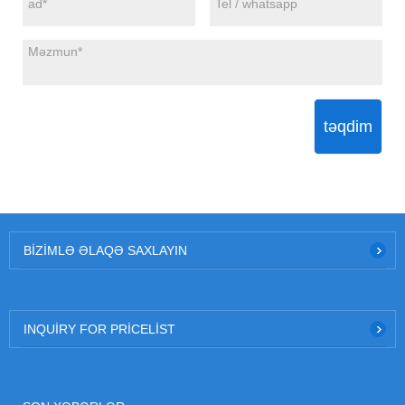
təqdim
BIZIMLƏ ƏLAQƏ SAXLAYIN
INQUIRY FOR PRICELIST