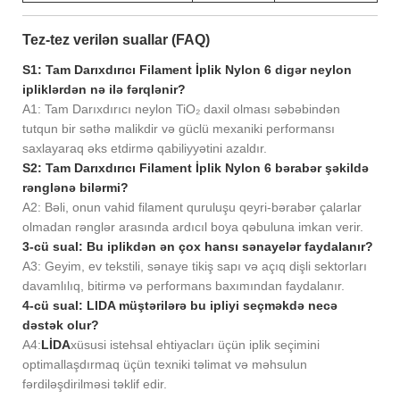
Tez-tez verilən suallar (FAQ)
S1: Tam Darıxdırıcı Filament İplik Nylon 6 digər neylon
ipliklərdən nə ilə fərqlənir?
A1: Tam Darıxdırıcı neylon TiO₂ daxil olması səbəbindən
tutqun bir səthə malikdir və güclü mexaniki performansı
saxlayaraq əks etdirmə qabiliyyətini azaldır.
S2: Tam Darıxdırıcı Filament İplik Nylon 6 bərabər şəkildə
rənglənə bilərmi?
A2: Bəli, onun vahid filament quruluşu qeyri-bərabər çalarlar
olmadan rənglər arasında ardıcıl boya qəbuluna imkan verir.
3-cü sual: Bu iplikdən ən çox hansı sənayelər faydalanır?
A3: Geyim, ev tekstili, sənaye tikiş sapı və açıq dişli sektorları
davamlılıq, bitirmə və performans baxımından faydalanır.
4-cü sual: LIDA müştərilərə bu ipliyi seçməkdə necə
dəstək olur?
A4:
LİDA
xüsusi istehsal ehtiyacları üçün iplik seçimini
optimallaşdırmaq üçün texniki təlimat və məhsulun
fərdiləşdirilməsi təklif edir.