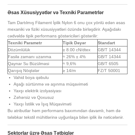
Əsas Xüsusiyyətlər və Texniki Parametrlər
Tam Dartılmış Filament İplik Nylon 6 onu çox yönlü edən əsas
mexaniki və fiziki xüsusiyyətləri özündə birləşdirir. Aşağıdakı
cədvəldə tipik performans göstəriciləri göstərilir:
Texniki Parametr
Tipik Dəyər
Standart
Dözümlülük
≥ 8.00 cN/dtex
GB/T 14344
Fasilə zamanı uzanma
≈ 26% ± 4%
GB/T 14344
Qaynar Su Büzülməsi
≈ 9,6%
GB/T 6505
Qarışıq Nöqtələr
≥ 14/m
FZ/T 50001
Vahid boya qəbulu
Aşağı sürtünmə və aşınma müqaviməti
Yaxşı elektrik izolyasiyası
Zəhərsiz və Qoxusuz
Yaxşı İstilik və İşıq Müqaviməti
Bu atributlar həm performans baxımından davamlı, həm də
tələbkar tekstil mühitlərinə uyğunlaşa bilən iplik ilə nəticələnir.
Sektorlar üzrə Əsas Tətbiqlər