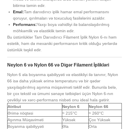
bitirmə təmin edir.
Emal:
Tam darıxdırıcı iplik hamar emal performansını
qoruyur, qırılmaları və toxuculuq fasilələrini azaldır.
Performans:
Yaxşı boya vahidliyi ilə balanslaşdırılmış
möhkəmlik və elastiklik təmin edir.
Bu üstünlüklər Tam Darıxdırıcı Filament İplik Nylon 6-nı həm
estetik, həm də mexaniki performansın kritik olduğu yerlərdə
üstünlük təşkil edir.
Neylon 6 və Nylon 66 və Digər Filament İplikləri
Nylon 6 əla boyanma qabiliyyəti və elastikliyi ilə tanınır, Nylon
66 isə daha yüksək ərimə temperaturu və bir qədər
yaxşılaşdırılmış aşınma müqaviməti təklif edir. Bununla belə,
bir çox tekstil və ümumi sənaye tətbiqləri üçün Nylon 6-nın
çevikliyi və xərc-performans nisbəti onu ideal hala gətirir.
Atribut
Neylon 6
Neylon 66
Ərimə nöqtəsi
≈ 215°C
≈ 260°C
Aşınma Müqaviməti
Yüksək
Çox Yüksək
Boyanma qabiliyyəti
Əla
Orta