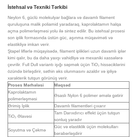
İstehsal və Texniki Tərkibi
Neylon 6, güclü molekulyar bağlara və davamlı filament
quruluşuna malik poliamid yaradaraq, kaprolaktamın halqa
açma polimerləşməsi yolu ilə sintez edilir. Bu istehsal prosesi
son iplik formasında üstün güc, aşınma müqaviməti və
elastikliyə imkan verir.
Ştapel liflərlə müqayisədə, filament iplikləri uzun davamlı iplər
kimi qalır, bu da daha yaxşı vahidliyə və mexaniki xassələrə
çevrilir. Full Dull variantı işığı səpmək üçün TiO₂ hissəciklərini
özündə birləşdirir, səthin əks olunmasını azaldır və ipliyə
xarakterik tutqun görünüş verir.
Proses Mərhələsi
Məqsəd
Kaprolaktamın
Əsaslı Nylon 6 polimer əmələ gətirir
polimerləşməsi
Ərimiş İplik
Davamlı filamentləri çıxarır
Tam Darıxdırıcı effekt üçün tutqun
TiO₂ Əlavəsi
sonluq yaradır
Güc və elastiklik üçün molekulları
Soyutma və Çəkmə
bərabərləşdirir