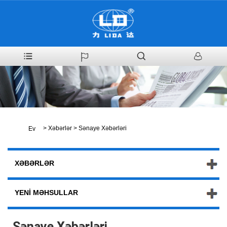
>
Xəbərlər
>
Sənaye Xəbərləri
Ev
XƏBƏRLƏR
YENI MƏHSULLAR
Sənaye Xəbərləri