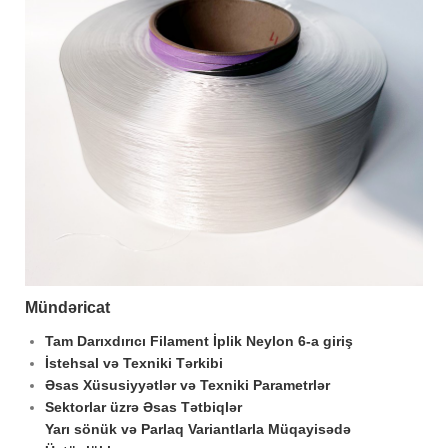
Mündəricat
Tam Darıxdırıcı Filament İplik Neylon 6-a giriş
İstehsal və Texniki Tərkibi
Əsas Xüsusiyyətlər və Texniki Parametrlər
Sektorlar üzrə Əsas Tətbiqlər
Yarı sönük və Parlaq Variantlarla Müqayisədə