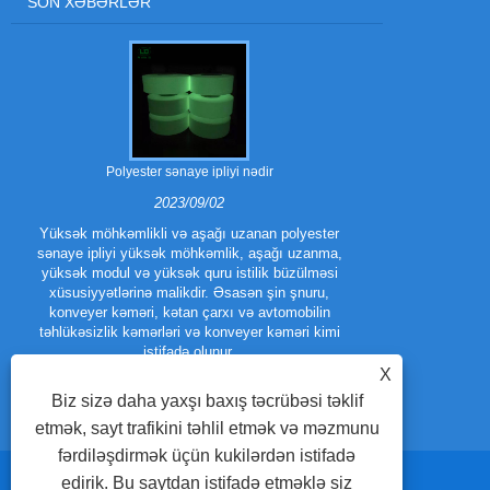
SON XƏBƏRLƏR
Polyester sənaye ipliyi nədir
Polyester trilo
2023/09/02
Yüksək möhkəmlikli və aşağı uzanan polyester
sənaye ipliyi yüksək möhkəmlik, aşağı uzanma,
Polyester Tri
yüksək modul və yüksək quru istilik büzülməsi
növüdür.
xüsusiyyətlərinə malikdir. Əsasən şin şnuru,
təkmilləşdi
konveyer kəməri, kətan çarxı və avtomobilin
performans x
təhlükəsizlik kəmərləri və konveyer kəməri kimi
trilobal fila
istifadə olunur.
X
Biz sizə daha yaxşı baxış təcrübəsi təklif
etmək, sayt trafikini təhlil etmək və məzmunu
fərdiləşdirmək üçün kukilərdən istifadə
edirik. Bu saytdan istifadə etməklə siz