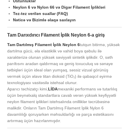
Üstünlüklər
Neylon 6 və Nylon 66 və Digər Filament İplikləri
Tez-tez verilən suallar (FAQ)
Nəticə və Bizimlə əlaqə saxlayın
Tam Darıxdırıcı Filament İplik Neylon 6-a giriş
Tam Dartılmış Filament İplik Neylon 6
tutqun bitirmə, yüksək
dartılma gücü, əla elastiklik və vahid boya qəbulu ilə
xarakterizə olunan yüksək səviyyəli sintetik iplikdir. O, səth
parıltısını aradan qaldırmaq və geniş toxuculuq və sənaye
tətbiqləri üçün ideal olan yumşaq, səssiz vizual görünüş
vermək üçün əlavə titan dioksid (TiO₂) ilə qabaqcıl əyirmə
texnologiyası vasitəsilə istehsal olunur.
Aparıcı təchizatçı kimi,
LİDA
mexaniki performans və tutarlılıq
üçün beynəlxalq standartlara cavab verən yüksək keyfiyyətli
neylon filament iplikləri istehsalında onilliklər təcrübəsinə
malikdir. Onların Tam Dartılmış Filament İplik Nylon 6
davamlılığı qoruyarkən məhsuldarlığı və parça estetikasını
artırmaq üçün hazırlanmışdır.