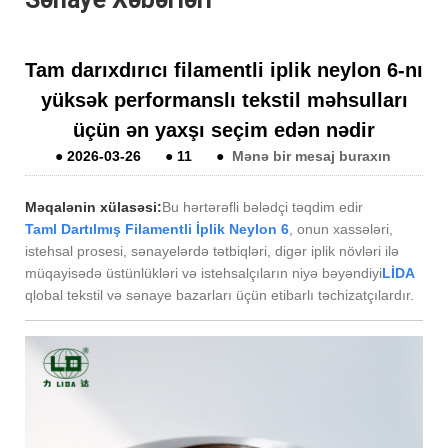
Tam darıxdırıcı filamentli iplik neylon 6-nı
yüksək performanslı tekstil məhsulları
üçün ən yaxşı seçim edən nədir
●
2026-03-26
●
11
●
Mənə bir mesaj buraxın
Məqalənin xülasəsi:
Bu hərtərəfli bələdçi təqdim edir
Tam
l Dartılmış Filamentli İplik Neylon 6
, onun xassələri,
istehsal prosesi, sənayelərdə tətbiqləri, digər iplik növləri ilə
müqayisədə üstünlükləri və istehsalçıların niyə bəyəndiyi
LİDA
qlobal tekstil və sənaye bazarları üçün etibarlı təchizatçılardır.