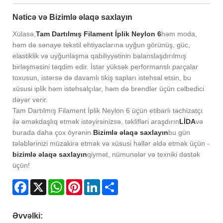
Nəticə və Bizimlə əlaqə saxlayın
Xülasə,
Tam Dartılmış Filament İplik Neylon 6
həm moda,
həm də sənaye tekstil ehtiyaclarına uyğun görünüş, güc,
elastiklik və uyğunlaşma qabiliyyətinin balanslaşdırılmış
birləşməsini təqdim edir. İstər yüksək performanslı parçalar
toxusun, istərsə də davamlı tikiş sapları istehsal etsin, bu
xüsusi iplik həm istehsalçılar, həm də brendlər üçün cəlbedici
dəyər verir.
Tam Dartılmış Filament İplik Neylon 6 üçün etibarlı təchizatçı
ilə əməkdaşlıq etmək istəyirsinizsə, təklifləri araşdırın
LİDA
və
burada daha çox öyrənin.
Bizimlə əlaqə saxlayın
bu gün
tələblərinizi müzakirə etmək və xüsusi həllər əldə etmək üçün -
bizimlə əlaqə saxlayın
qiymət, nümunələr və texniki dəstək
üçün!
Facebook
X
WhatsApp
Pinterest
LinkedIn
Share
Əvvəlki: