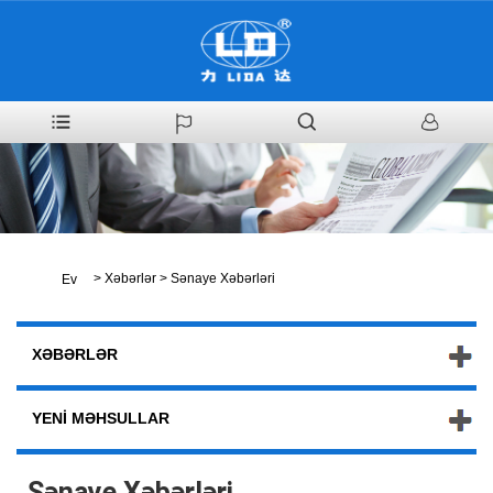
>
Xəbərlər
>
Sənaye Xəbərləri
Ev
XƏBƏRLƏR
YENI MƏHSULLAR
Sənaye Xəbərləri