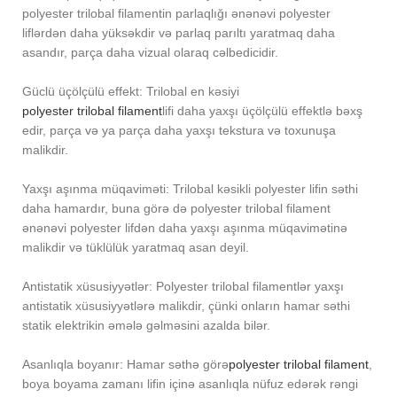
polyester trilobal filamentin parlaqlığı ənənəvi polyester
liflərdən daha yüksəkdir və parlaq parıltı yaratmaq daha
asandır, parça daha vizual olaraq cəlbedicidir.
Güclü üçölçülü effekt: Trilobal en kəsiyi
polyester trilobal filament
lifi daha yaxşı üçölçülü effektlə bəxş
edir, parça və ya parça daha yaxşı tekstura və toxunuşa
malikdir.
Yaxşı aşınma müqaviməti: Trilobal kəsikli polyester lifin səthi
daha hamardır, buna görə də polyester trilobal filament
ənənəvi polyester lifdən daha yaxşı aşınma müqavimətinə
malikdir və tüklülük yaratmaq asan deyil.
Antistatik xüsusiyyətlər: Polyester trilobal filamentlər yaxşı
antistatik xüsusiyyətlərə malikdir, çünki onların hamar səthi
statik elektrikin əmələ gəlməsini azalda bilər.
Asanlıqla boyanır: Hamar səthə görə
polyester trilobal filament
,
boya boyama zamanı lifin içinə asanlıqla nüfuz edərək rəngi