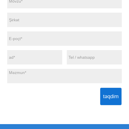
təqdim