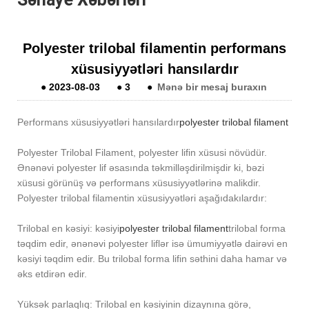
Polyester trilobal filamentin performans
xüsusiyyətləri hansılardır
●
2023-08-03
●
3
●
Mənə bir mesaj buraxın
Performans xüsusiyyətləri hansılardır
polyester trilobal filament
Polyester Trilobal Filament, polyester lifin xüsusi növüdür.
Ənənəvi polyester lif əsasında təkmilləşdirilmişdir ki, bəzi
xüsusi görünüş və performans xüsusiyyətlərinə malikdir.
Polyester trilobal filamentin xüsusiyyətləri aşağıdakılardır:
Trilobal en kəsiyi: kəsiyi
polyester trilobal filament
trilobal forma
təqdim edir, ənənəvi polyester liflər isə ümumiyyətlə dairəvi en
kəsiyi təqdim edir. Bu trilobal forma lifin səthini daha hamar və
əks etdirən edir.
Yüksək parlaqlıq: Trilobal en kəsiyinin dizaynına görə,