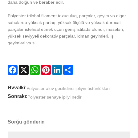
daha dolğun və bərabər edir.
Polyester trilobal filament toxuculuq, parçalar, geyim və digər
sahələrdə yüksək parlaq, yüksək ölçülü və yüksək dərəcəli
parçalar istehsal etmək üçün geniş istifadə olunur, məsələn,
yüksək səviyyəli dekorativ parçalar, idman geyimləri, iş
geyimləri və s.
Facebook
X
WhatsApp
Pinterest
LinkedIn
Share
Əvvəlki:
Polyester alov gecikdirici ipliyin üstünlükləri
Sonrakı:
Polyester sənaye ipliyi nədir
Sorğu göndərin