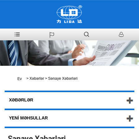
>
Xəbərlər
>
Sənaye Xəbərləri
Ev
XƏBƏRLƏR
YENI MƏHSULLAR
Sənaye Xəbərləri