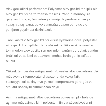
Alov gecikdirici performans: Polyester alov gecikdirən iplik əla
alov gecikdirici performansa malikdir. Yanğın mənbəyi ilə
qarşılaşdıqda, o, öz-özünə yanmağı dayandıracaq və ya
yavaş-yavaş yanacaq və yanmağa davam etməyəcək,
yanğının yayılması riskini azaldır.
Təhlükəsizlik: Alov gecikdirici xüsusiyyətlərinə görə, polyester
alov gecikdirən ipliklər daha yüksək təhlükəsizlik təminatları
təmin edən alov gecikdirən geyimlər, yanğın pərdələri, yanğın
örtükləri və s. kimi odadavamlı məhsullarda geniş istifadə
olunur.
Yüksək temperatur müqaviməti: Polyester alov gecikdirən iplik
müəyyən bir temperatur diapazonunda yaxşı fiziki
xüsusiyyətləri saxlayır və yüksək temperatura görə güc və
struktur sabitliyini itirmək asan deyil.
Aşınma müqaviməti: Alov gecikdirən polyester iplik hələ də
aşınma müqaviməti kimi polyester lifin əla xüsusiyyətlərini