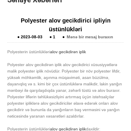
Polyester alov gecikdirici ipliyin
üstünlükləri
●
2023-08-03
●
1
●
Mənə bir mesaj buraxın
Polyesterin üstünlükləri
alov gecikdirən iplik
Polyester alov gecikdirən iplik alov gecikdirici xüsusiyyətlərə
malik polyester iplik növüdür. Polyester bir növ polyester lifdir,
yüksək möhkəmlik, aşınma müqaviməti, asan büzülmə,
dayanıqlıq və s. kimi bir çox üstünlüklərə malikdir, lakin yanğın
mənbəyi ilə qarşılaşdıqda yanar, zəhərli tüstü və alov buraxır.
Polyester liflərin təhlükəsizliyini artırmaq üçün istehsalçılar
polyester ipliklərə alov gecikdiricilər əlavə edərək onları alov
gecikdirir və bununla da yanğınların baş verməsini və yanğın
nəticəsində yaranan xəsarətləri azaldırlar.
Polyesterin üstünlükləri
alov gecikdirən iplik
daxildir: