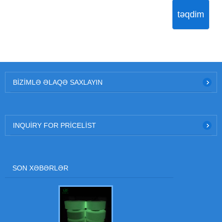
təqdim
BIZIMLƏ ƏLAQƏ SAXLAYIN
INQUIRY FOR PRICELIST
SON XƏBƏRLƏR