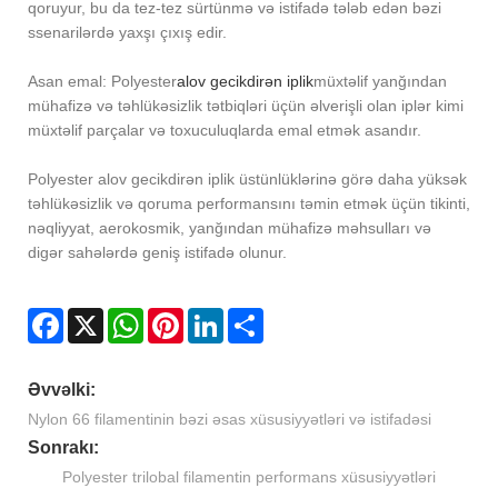
qoruyur, bu da tez-tez sürtünmə və istifadə tələb edən bəzi
ssenarilərdə yaxşı çıxış edir.
Asan emal: Polyester
alov gecikdirən iplik
müxtəlif yanğından
mühafizə və təhlükəsizlik tətbiqləri üçün əlverişli olan iplər kimi
müxtəlif parçalar və toxuculuqlarda emal etmək asandır.
Polyester alov gecikdirən iplik üstünlüklərinə görə daha yüksək
təhlükəsizlik və qoruma performansını təmin etmək üçün tikinti,
nəqliyyat, aerokosmik, yanğından mühafizə məhsulları və
digər sahələrdə geniş istifadə olunur.
Facebook
X
WhatsApp
Pinterest
LinkedIn
Share
Əvvəlki:
Nylon 66 filamentinin bəzi əsas xüsusiyyətləri və istifadəsi
Sonrakı:
Polyester trilobal filamentin performans xüsusiyyətləri