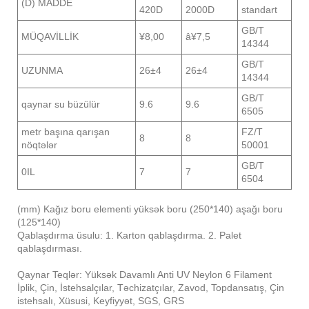
(D) MADDE
420D
2000D
standart
GB/T
MÜQAVİLLİK
¥8,00
â¥7,5
14344
GB/T
UZUNMA
26±4
26±4
14344
GB/T
qaynar su büzülür
9.6
9.6
6505
metr başına qarışan
FZ/T
8
8
nöqtələr
50001
GB/T
0IL
7
7
6504
(mm) Kağız boru elementi yüksək boru (250*140) aşağı boru
(125*140)
Qablaşdırma üsulu: 1. Karton qablaşdırma. 2. Palet
qablaşdırması.
Qaynar Teqlər: Yüksək Davamlı Anti UV Neylon 6 Filament
İplik, Çin, İstehsalçılar, Təchizatçılar, Zavod, Topdansatış, Çin
istehsalı, Xüsusi, Keyfiyyət, SGS, GRS