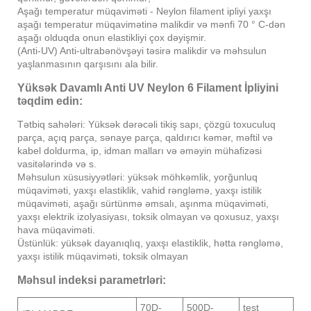
Aşağı temperatur müqaviməti - Neylon filament ipliyi yaxşı
aşağı temperatur müqavimətinə malikdir və mənfi 70 ° C-dən
aşağı olduqda onun elastikliyi çox dəyişmir.
(Anti-UV) Anti-ultrabənövşəyi təsirə malikdir və məhsulun
yaşlanmasının qarşısını ala bilir.
Yüksək Davamlı Anti UV Neylon 6 Filament İpliyini
təqdim edin:
Tətbiq sahələri: Yüksək dərəcəli tikiş sapı, çözgü toxuculuq
parça, açıq parça, sənaye parça, qaldırıcı kəmər, məftil və
kabel doldurma, ip, idman malları və əməyin mühafizəsi
vasitələrində və s.
Məhsulun xüsusiyyətləri: yüksək möhkəmlik, yorğunluq
müqaviməti, yaxşı elastiklik, vahid rəngləmə, yaxşı istilik
müqaviməti, aşağı sürtünmə əmsalı, aşınma müqaviməti,
yaxşı elektrik izolyasiyası, toksik olmayan və qoxusuz, yaxşı
hava müqaviməti.
Üstünlük: yüksək dayanıqlıq, yaxşı elastiklik, hətta rəngləmə,
yaxşı istilik müqaviməti, toksik olmayan
Məhsul indeksi parametrləri:
70D-
500D-
test