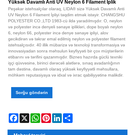
Yüksək Davamlı Anti UV Neylon 6 Filament İplik
Peşəkar istehsalçılar olaraq, LIDA® sizə Yüksək Davamlı Anti
UV Neylon 6 Filament İpliyi təqdim etmək istəyir. CHANGSHU
POLYESTER CO.,LTD 1983-cü ildə yaradılmışdır. O, neylon
və polyester incə denyeli sənaye iplikləri, dope boyalı neylon
6, neylon 66, polyester incə denye sənaye ipliyi, alov
gecikdirən və təkrar emal edilmiş neylon və polyester filament
istehsalçısıdır. 40 illik mübarizə və texnoloji transformasiya və
innovasiyadan sonra məhsulun keyfiyyəti bir çox müştərilərin
etibarını və tərifini qazanmışdır. Biznes hazırda güclü texniki
işçi qüvvəsinə, birinci dərəcəli alətlərə, sınaq avadanlığının
tam dəstinə, davamlı olaraq yüksək keyfiyyətli məhsullara,
möhkəm reputasiyaya və idxal və ixrac qabiliyyətinə malikdir.
Sorğu göndərin
Facebook
X
WhatsApp
Pinterest
LinkedIn
Share