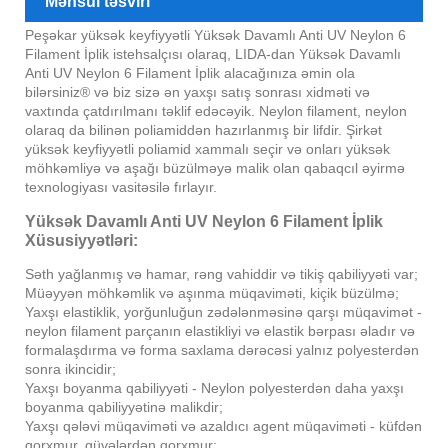
Məhsul təsviri
Peşəkar yüksək keyfiyyətli Yüksək Davamlı Anti UV Neylon 6
Filament İplik istehsalçısı olaraq, LIDA-dan Yüksək Davamlı
Anti UV Neylon 6 Filament İplik alacağınıza əmin ola
bilərsiniz® və biz sizə ən yaxşı satış sonrası xidməti və
vaxtında çatdırılmanı təklif edəcəyik. Neylon filament, neylon
olaraq da bilinən poliamiddən hazırlanmış bir lifdir. Şirkət
yüksək keyfiyyətli poliamid xammalı seçir və onları yüksək
möhkəmliyə və aşağı büzülməyə malik olan qabaqcıl əyirmə
texnologiyası vasitəsilə fırlayır.
Yüksək Davamlı Anti UV Neylon 6 Filament İplik
Xüsusiyyətləri:
Səth yağlanmış və hamar, rəng vahiddir və tikiş qabiliyyəti var;
Müəyyən möhkəmlik və aşınma müqaviməti, kiçik büzülmə;
Yaxşı elastiklik, yorğunluğun zədələnməsinə qarşı müqavimət -
neylon filament parçanın elastikliyi və elastik bərpası əladır və
formalaşdırma və forma saxlama dərəcəsi yalnız polyesterdən
sonra ikincidir;
Yaxşı boyanma qabiliyyəti - Neylon polyesterdən daha yaxşı
boyanma qabiliyyətinə malikdir;
Yaxşı qələvi müqaviməti və azaldıcı agent müqaviməti - küfdən
qorxmur, güvələrdən qorxmur;