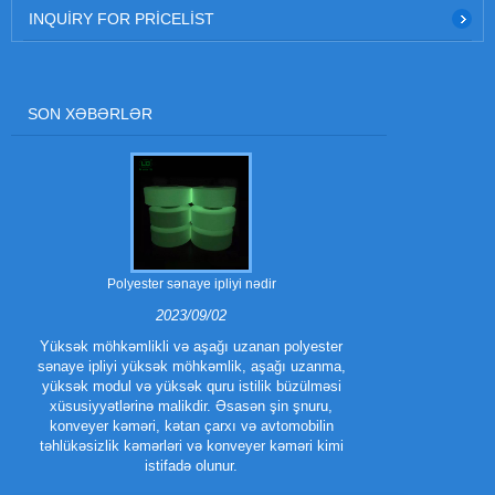
INQUIRY FOR PRICELIST
SON XƏBƏRLƏR
Polyester sənaye ipliyi nədir
Polyester trilo
2023/09/02
Yüksək möhkəmlikli və aşağı uzanan polyester
sənaye ipliyi yüksək möhkəmlik, aşağı uzanma,
Polyester Tri
yüksək modul və yüksək quru istilik büzülməsi
növüdür.
xüsusiyyətlərinə malikdir. Əsasən şin şnuru,
təkmilləşdi
konveyer kəməri, kətan çarxı və avtomobilin
performans x
təhlükəsizlik kəmərləri və konveyer kəməri kimi
trilobal fila
istifadə olunur.