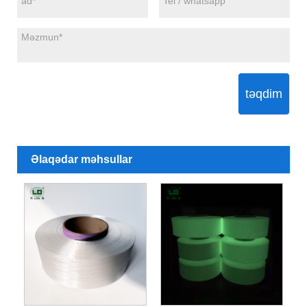
təqdim
Əlaqədar məhsullar