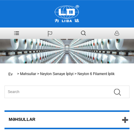
>
Məhsullar
>
Neylon Sənaye İpliyi
>
Neylon 6 Filament İplik
Ev
MƏHSULLAR