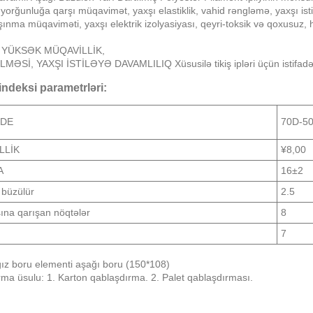
yorğunluğa qarşı müqavimət, yaxşı elastiklik, vahid rəngləmə, yaxşı ist
şınma müqaviməti, yaxşı elektrik izolyasiyası, qeyri-toksik və qoxusuz,
: YÜKSƏK MÜQAVİLLİK,
ƏSİ, YAXŞI İSTİLƏYƏ DAVAMLILIQ Xüsusilə tikiş ipləri üçün istifadə
indeksi parametrləri:
DDE
70D-5
LLİK
¥8,00
A
16±2
a büzülür
2.5
ına qarışan nöqtələr
8
7
z boru elementi aşağı boru (150*108)
ma üsulu: 1. Karton qablaşdırma. 2. Palet qablaşdırması.