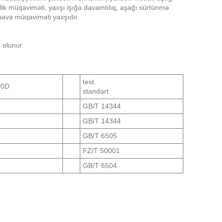
ilik müqaviməti, yaxşı işığa davamlılıq, aşağı sürtünmə
 hava müqaviməti yaxşıdır.
 olunur
test
00D
standart
GB/T 14344
GB/T 14344
GB/T 6505
FZ/T 50001
GB/T 6504