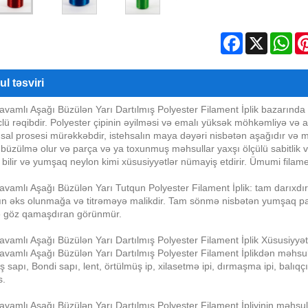
Facebook
X
Wh
l təsviri
avamlı Aşağı Büzülən Yarı Dartılmış Polyester Filament İplik baza
lü rəqibdir. Polyester çipinin əyilməsi və emalı yüksək möhkəmliyə və
ehsal prosesi mürəkkəbdir, istehsalın maya dəyəri nisbətən aşağıdır və m
üzülmə olur və parça və ya toxunmuş məhsullar yaxşı ölçülü sabitlik və is
ə bilir və yumşaq neylon kimi xüsusiyyətlər nümayiş etdirir. Ümumi fila
vamlı Aşağı Büzülən Yarı Tutqun Polyester Filament İplik: tam darıxdırı
n əks olunmağa və titrəməyə malikdir. Tam sönmə nisbətən yumşaq parıl
ə göz qamaşdıran görünmür.
vamlı Aşağı Büzülən Yarı Dartılmış Polyester Filament İplik Xüsusiyyət
vamlı Aşağı Büzülən Yarı Dartılmış Polyester Filament İplikdən məhsulun
iş sapı, Bondi sapı, lent, örtülmüş ip, xilasetmə ipi, dırmaşma ipi, balıqç
s.
vamlı Aşağı Büzülən Yarı Dartılmış Polyester Filament İpliyinin məhsu