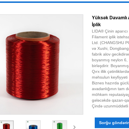
Yüksək Davamlı A
İplik
LIDA® Çinin aparıcı
Filament iplik isteh
Ltd. (CHANGSHU POL
və Xushi, Dongbang 
fabrik alov gecikdirə
boyanmış neylon 6, 
birləşdirir. Boyanmı
Qırx illik çətinliklə
məhsulun keyfiyyəti 
Biznes hazırda güclü 
avadanlığının tam də
möhkəm reputasiyaya 
gələcəkdə qazan-qaza
Çində uzunmüddətli t
Sorğu göndəri