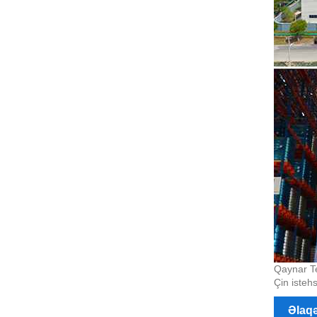
Qaynar Te
Çin isteh
Əlaq