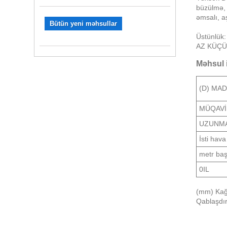
büzülmə, 
əmsalı, a
Bütün yeni məhsullar
Üstünlük
AZ KÜÇÜLM
Məhsul 
(D) MA
MÜQAVİ
UZUNM
İsti hav
metr baş
0IL
(mm) Kağı
Qablaşdır