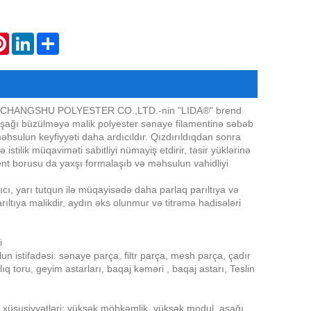
atsApp
Pinterest
LinkedIn
Share
rında CHANGSHU POLYESTER CO.,LTD.-nin "LIDA®" brend
 aşağı büzülməyə malik polyester sənaye filamentinə səbəb
əhsulun keyfiyyəti daha ardıcıldır. Qızdırıldıqdan sonra
tilik müqaviməti sabitliyi nümayiş etdirir, təsir yüklərinə
ment borusu da yaxşı formalaşıb və məhsulun vahidliyi
cı, yarı tutqun ilə müqayisədə daha parlaq parıltıya və
tıya malikdir, aydın əks olunmur və titrəmə hadisələri
i
 istifadəsi: sənaye parça, filtr parça, mesh parça, çadır
ılıq toru, geyim astarları, baqaj kəməri , baqaj astarı, Teslin
l xüsusiyyətləri: yüksək möhkəmlik, yüksək modul, aşağı