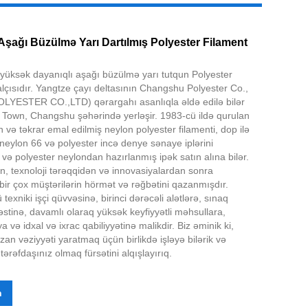
şağı Büzülmə Yarı Dartılmış Polyester Filament
 yüksək dayanıqlı aşağı büzülmə yarı tutqun Polyester
salçısıdır. Yangtze çayı deltasının Changshu Polyester Co.,
Live
YESTER CO.,LTD) qərargahı asanlıqla əldə edilə bilər
Town, Changshu şəhərində yerləşir. 1983-cü ildə qurulan
n və təkrar emal edilmiş neylon polyester filamenti, dop ilə
neylon 66 və polyester incə denye sənaye iplərini
ş və polyester neylondan hazırlanmış ipək satın alına bilər.
rdən, texnoloji tərəqqidən və innovasiyalardan sonra
bir çox müştərilərin hörmət və rəğbətini qazanmışdır.
texniki işçi qüvvəsinə, birinci dərəcəli alətlərə, sınaq
stinə, davamlı olaraq yüksək keyfiyyətli məhsullara,
və idxal və ixrac qabiliyyətinə malikdir. Biz əminik ki,
n vəziyyəti yaratmaq üçün birlikdə işləyə bilərik və
ərəfdaşınız olmaq fürsətini alqışlayırıq.
n