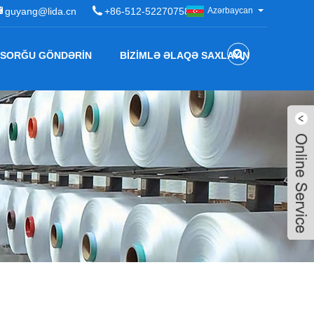
guyang@lida.cn
+86-512-52270758
Azərbaycan
SORĞU GÖNDƏRIN
BIZIMLƏ ƏLAQƏ SAXLAYIN