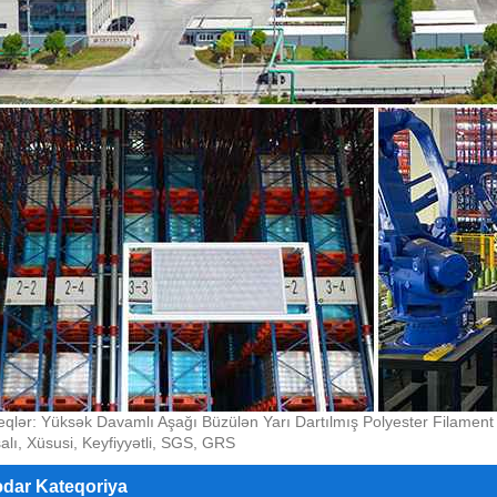
qlər: Yüksək Davamlı Aşağı Büzülən Yarı Dartılmış Polyester Filament İpl
salı, Xüsusi, Keyfiyyətli, SGS, GRS
ədar Kateqoriya