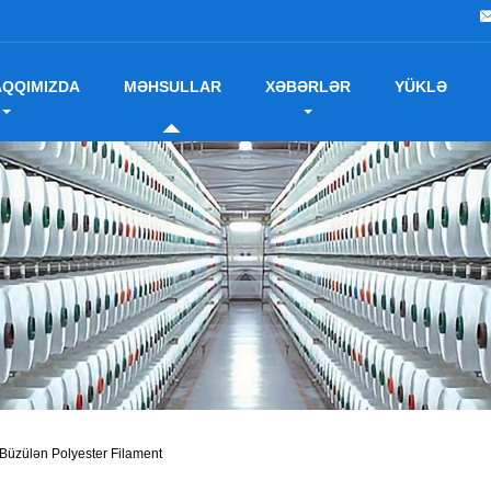
AQQIMIZDA
MƏHSULLAR
XƏBƏRLƏR
YÜKLƏ
Büzülən Polyester Filament