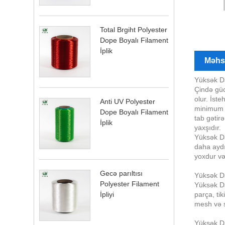
Total Brgiht Polyester
Dope Boyalı Filament
İplik
Məhsu
Yüksək D
Çində güc
olur. İst
Anti UV Polyester
minimum b
Dope Boyalı Filament
tab gətir
İplik
yaxşıdır.
Yüksək Da
daha aydı
yoxdur v
Gecə parıltısı
Yüksək Da
Polyester Filament
Yüksək Da
parça, tik
İpliyi
mesh və 
Yüksək Da