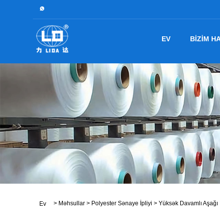
EV
BIZIM H
>
Məhsullar
>
Polyester Sənaye İpliyi
>
Yüksək Davamlı Aşağı 
Ev