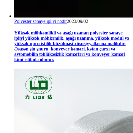
Polyester sənaye ipliyi nədir
2023/09/02
Yüksək möhkəmlikli və aşağı uzanan polyester sənaye
ipliyi yüksək möhkəmlik, aşağı uzanma, yüksək modul və
yüksək quru istilik büzülməsi xüsusiyyətlərinə malikdir.
Əsasən şin şnuru, konveyer kəməri, kətan çarxı və
avtomobilin təhlükəsizlik kəmərləri və konveyer kəməri
kimi istifadə olunur.