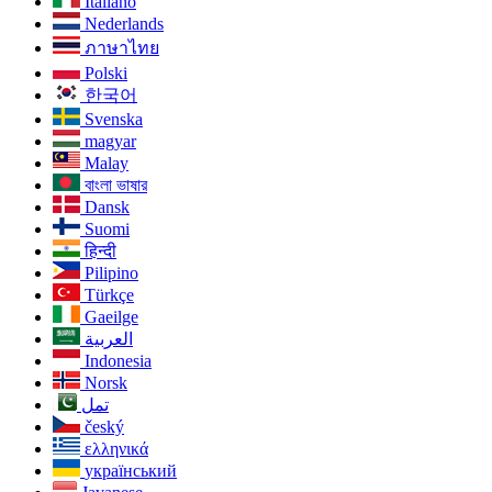
Italiano
Nederlands
ภาษาไทย
Polski
한국어
Svenska
magyar
Malay
বাংলা ভাষার
Dansk
Suomi
हिन्दी
Pilipino
Türkçe
Gaeilge
العربية
Indonesia
Norsk‎
تمل
český
ελληνικά
український