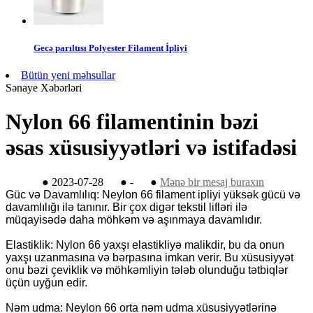
Gecə parıltısı Polyester Filament İpliyi
Bütün yeni məhsullar
Sənaye Xəbərləri
Nylon 66 filamentinin bəzi
əsas xüsusiyyətləri və istifadəsi
●
2023-07-28
●
-
●
Mənə bir mesaj buraxın
Güc və Davamlılıq: Neylon 66 filament ipliyi yüksək gücü və
davamlılığı ilə tanınır. Bir çox digər tekstil lifləri ilə
müqayisədə daha möhkəm və aşınmaya davamlıdır.
Elastiklik: Nylon 66 yaxşı elastikliyə malikdir, bu da onun
yaxşı uzanmasına və bərpasına imkan verir. Bu xüsusiyyət
onu bəzi çeviklik və möhkəmliyin tələb olunduğu tətbiqlər
üçün uyğun edir.
Nəm udma: Neylon 66 orta nəm udma xüsusiyyətlərinə