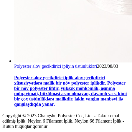
Polyester alov gecikdirici ipliyin üstünlükləri
2023/08/03
Polyester alov gecikdirici iplik alov gecikdirici
xüsusiyyətlərə malik bir növ polyester iplikdir. Polyester
bir növ polyester lifdir, yüksək möhkəmlik, aşınma
müqaviməti, büzülməsi asan olmayan, davamlı və s. kimi
bir çox üstünlüklərə malikdir, lakin yanğın mənbəyi ilə
qarşılaşdıqda yanar,
Copyright © 2023 Changshu Polyester Co., Ltd. - Təkrar emal
edilmiş İplik, Neylon 6 Filament İplik, Neylon 66 Filament İplik -
Bütün hüquqlar qorunur