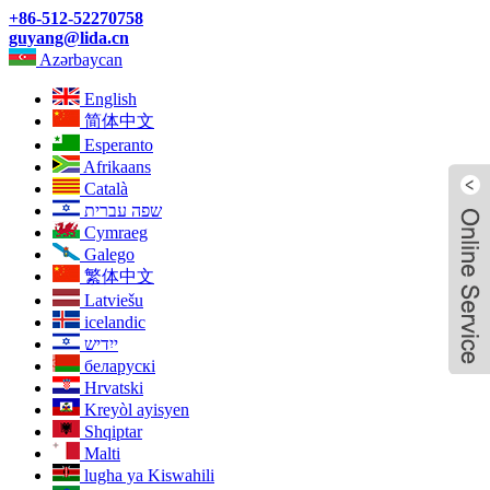
+86-512-52270758
guyang@lida.cn
Azərbaycan
English
简体中文
Esperanto
Afrikaans
Català
שפה עברית
Cymraeg
Galego
繁体中文
Latviešu
icelandic
ייִדיש
беларускі
Hrvatski
Kreyòl ayisyen
Shqiptar
Malti
lugha ya Kiswahili