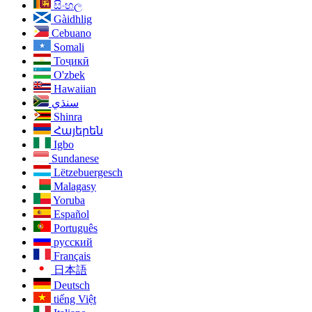
සිංහල
Gàidhlig
Cebuano
Somali
Тоҷикӣ
O'zbek
Hawaiian
سنڌي
Shinra
Հայերեն
Igbo
Sundanese
Lëtzebuergesch
Malagasy
Yoruba
Español
Português
русский
Français
日本語
Deutsch
tiếng Việt