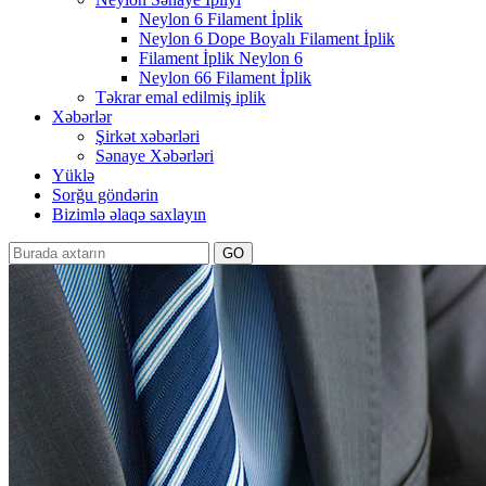
Neylon 6 Filament İplik
Neylon 6 Dope Boyalı Filament İplik
Filament İplik Neylon 6
Neylon 66 Filament İplik
Təkrar emal edilmiş iplik
Xəbərlər
Şirkət xəbərləri
Sənaye Xəbərləri
Yüklə
Sorğu göndərin
Bizimlə əlaqə saxlayın