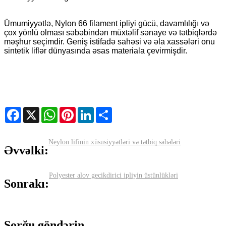
Ümumiyyətlə, Nylon 66 filament ipliyi gücü, davamlılığı və
çox yönlü olması səbəbindən müxtəlif sənaye və tətbiqlərdə
məşhur seçimdir. Geniş istifadə sahəsi və əla xassələri onu
sintetik liflər dünyasında əsas materiala çevirmişdir.
Facebook
X
WhatsApp
Pinterest
LinkedIn
Share
Neylon lifinin xüsusiyyətləri və tətbiq sahələri
Əvvəlki:
Polyester alov gecikdirici ipliyin üstünlükləri
Sonrakı:
Sorğu göndərin