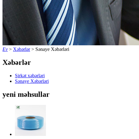
Ev
>
Xəbərlər
>
Sənaye Xəbərləri
Xəbərlər
Şirkət xəbərləri
Sənaye Xəbərləri
yeni məhsullar