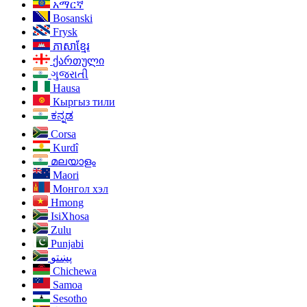
አማርኛ
Bosanski
Frysk
ភាសាខ្មែរ
ქართული
ગુજરાતી
Hausa
Live
Кыргыз тили
ಕನ್ನಡ
Corsa
Kurdî
മലയാളം
Maori
Монгол хэл
Hmong
IsiXhosa
Zulu
Punjabi
پښتو
Chichewa
Samoa
Sesotho