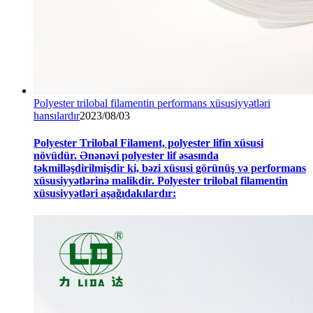
Polyester trilobal filamentin performans xüsusiyyətləri
hansılardır
2023/08/03
Polyester Trilobal Filament, polyester lifin xüsusi
növüdür. Ənənəvi polyester lif əsasında
təkmilləşdirilmişdir ki, bəzi xüsusi görünüş və performans
xüsusiyyətlərinə malikdir. Polyester trilobal filamentin
xüsusiyyətləri aşağıdakılardır: