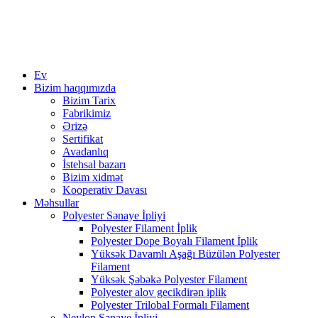
Ev
Bizim haqqımızda
Bizim Tarix
Fabrikimiz
Ərizə
Sertifikat
Avadanlıq
İstehsal bazarı
Bizim xidmət
Kooperativ Davası
Məhsullar
Polyester Sənaye İpliyi
Polyester Filament İplik
Polyester Dope Boyalı Filament İplik
Yüksək Davamlı Aşağı Büzülən Polyester
Filament
Yüksək Şəbəkə Polyester Filament
Polyester alov gecikdirən iplik
Polyester Trilobal Formalı Filament
Neylon Sənaye İpliyi