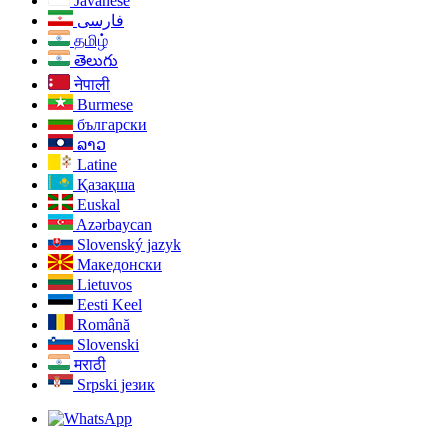
Javanese
فارسی
தமிழ்
తెలుగు
नेपाली
Burmese
български
ລາວ
Latine
Қазақша
Euskal
Azərbaycan
Slovenský jazyk
Македонски
Lietuvos
Eesti Keel
Română
Slovenski
मराठी
Srpski језик