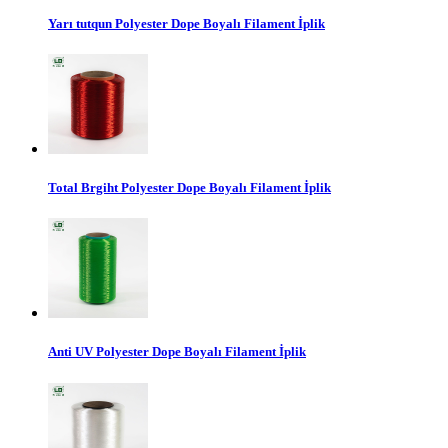
Yarı tutqun Polyester Dope Boyalı Filament İplik
Total Brgiht Polyester Dope Boyalı Filament İplik
Anti UV Polyester Dope Boyalı Filament İplik