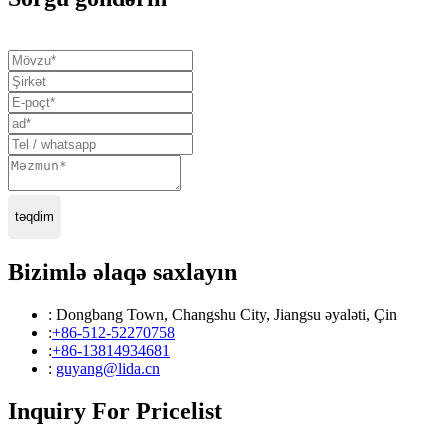
təqdim
Bizimlə əlaqə saxlayın
: Dongbang Town, Changshu City, Jiangsu əyaləti, Çin
:
+86-512-52270758
:
+86-13814934681
:
guyang@lida.cn
Inquiry For Pricelist