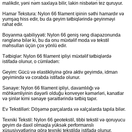
malikdir, yəni nəm saxlaya bilir, lakin nisbətən tez quruyur.
Hamar Tekstura: Nylon 66 filament ipinin səthi hamardır və
yumşaq hiss edir, bu da geyim tətbiqlərində geyinməyi
rahat edir.
Boyanma qabiliyyəti: Nylon 66 geniş rəng diapazonunda
rənglənə bilər ki, bu da onu müxtəlif moda və tekstil
məhsulları üçün çox yönlü edir.
Tətbiqlər: Nylon 66 filament ipliyi müxtəlif tətbiqlərdə
istifadə olunur, o cümlədən:
Geyim: Gücü və elastikliyinə görə aktiv geyimdə, idman
geyimində və corabda istifadə olunur.
Sənaye: Nylon 66 filament ipliyi, davamlılığı və
möhkəmliyinin dəyərli olduğu konveyer kəmərləri, kanatlar
və şinlər kimi sənaye şəraitlərində tətbiq tapır.
Ev Tekstilləri: Döşəmə parçalarda və xalçalarda tapıla bilər.
Texniki Tekstil: Nylon 66 geotekstil, tibbi tekstil və qoruyucu
geyim də daxil olmaqla yüksək performanslı
xüsusiyyətlərinə görə texniki tekstildə istifadə olunur.