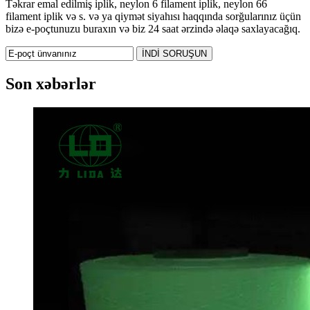
Təkrar emal edilmiş iplik, neylon 6 filament iplik, neylon 66
filament iplik və s. və ya qiymət siyahısı haqqında sorğularınız üçün
bizə e-poçtunuzu buraxın və biz 24 saat ərzində əlaqə saxlayacağıq.
Son xəbərlər